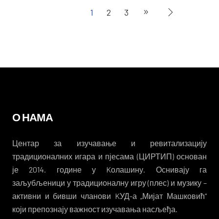
1
2
3
О НАМА
Центар за изучавање и ревитализацију
традиционалних игара и пјесама (ЦИРТИП) основан
је 2014. године у Kолашину. Оснивају га
заљубљеници у традиционалну игру (плес) и музику –
активни и бивши чланови KУД-а „Мијат Машковић“
који препознају важност изучавања насљеђа.