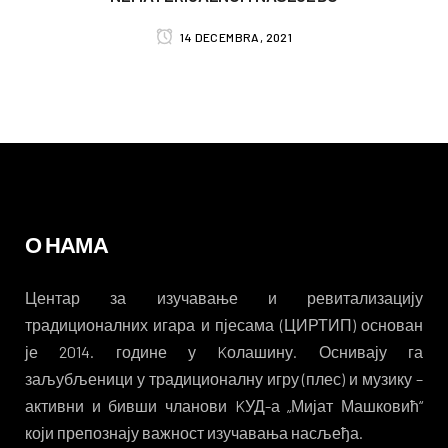
14 DECEMBRA, 2021
О НАМА
Центар за изучавање и ревитализацију
традиционалних игара и пјесама (ЦИРТИП) основан
је 2014. године у Kолашину. Оснивају га
заљубљеници у традиционалну игру (плес) и музику –
активни и бивши чланови KУД-а „Мијат Машковић“
који препознају важност изучавања насљеђа.